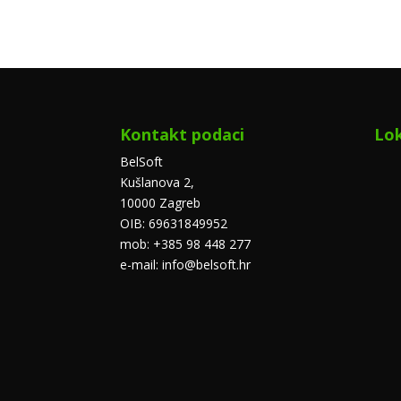
Kontakt podaci
Lok
BelSoft
Kušlanova 2,
10000 Zagreb
OIB: 69631849952
mob: +385 98 448 277
e-mail: info@belsoft.hr