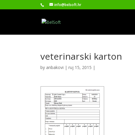
info@belsoft.hr
veterinarski karton
by
anbakovi
|
ruj 15, 2015
|