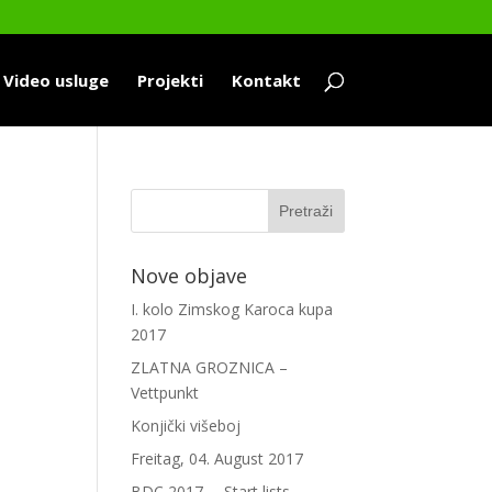
Video usluge
Projekti
Kontakt
Nove objave
I. kolo Zimskog Karoca kupa
2017
ZLATNA GROZNICA –
Vettpunkt
Konjički višeboj
Freitag, 04. August 2017
BDC 2017. – Start lists