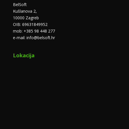
BelSoft
Kušlanova 2,
10000 Zagreb
OIB: 69631849952
mob: +385 98 448 277
e-mail: info@belsoft.hr
Lokacija