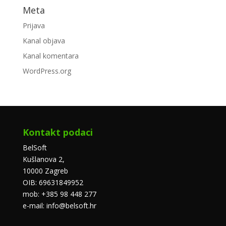
Meta
Prijava
Kanal objava
Kanal komentara
WordPress.org
Kontakt podaci
BelSoft
Kušlanova 2,
10000 Zagreb
OIB: 69631849952
mob: +385 98 448 277
e-mail: info@belsoft.hr